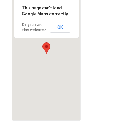
This page can't load
This page can't load
Google Maps correctly.
Google Maps correctly.
Do you own
Do you own
OK
OK
this website?
this website?