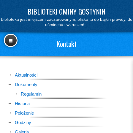
BIBLIOTEKI GMINY GOSTYNIN
Biblioteka jest miejscem zaczarowanym, blisko tu do bajki i prawdy, do
uśmiechu i wzruszeń...
Kontakt
Aktualności
Dokumenty
Regulamin
Historia
Położenie
Godziny
Galeria