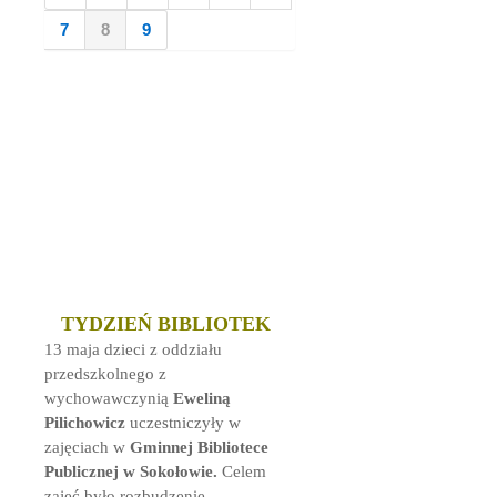
7
8
9
TYDZIEŃ BIBLIOTEK
13 maja dzieci z oddziału
przedszkolnego z
wychowawczynią
Eweliną
Pilichowicz
uczestniczyły w
zajęciach w
Gminnej Bibliotece
Publicznej w Sokołowie.
Celem
zajęć było rozbudzenie