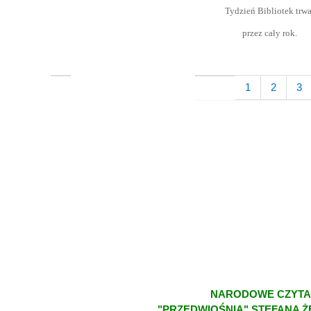
Tydzień Bibliotek trwa
przez cały rok.
1
2
3
NARODOWE CZYTA
"PRZEDWIOŚNIA" STEFANA 