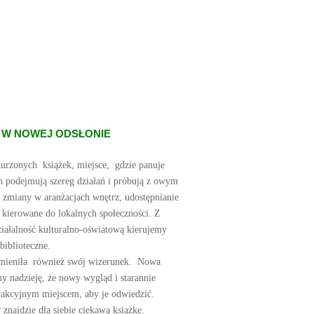
E W NOWEJ ODSŁONIE
akurzonych książek, miejsce, gdzie panuje
in podejmują szereg działań i próbują z owym
: zmiany w aranżacjach wnętrz, udostępnianie
 kierowane do lokalnych społeczności. Z
działalność kulturalno-oświatową kierujemy
biblioteczne.
 zmieniła również swój wizerunek. Nowa
y nadzieję, że nowy wygląd i starannie
trakcyjnym miejscem, aby je odwiedzić.
najdzie dla siebie ciekawą książkę.