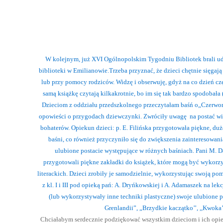
w ich wa
A
W kolejnym, już XVI Ogólnopolskim Tygodniu Bibliotek brali ud
biblioteki w Emilianowie.
Trzeba przyznać, że dzieci chętnie sięgają
lub przy pomocy rodziców. Widzę i obserwuję, gdyż na co dzień częs
samą książkę czytają kilkakrotnie, bo im się tak bardzo spodobała 
Dzieciom z oddziału przedszkolnego przeczytałam baśń o„Czerwon
opowieści o przygodach dziewczynki. Zwróciły uwagę na postać wil
bohaterów. Opiekun dzieci: p. E. Filińska przygotowała piękne, duże
baśni, co również przyczyniło się do zwiększenia zainteresowan
ulubione postacie występujące w różnych baśniach.
Pani M. Da
przygotowali piękne zakładki do książek, które mogą być wykorz
literackich. Dzieci zrobiły je samodzielnie, wykorzystując swoją p
z kl. I i III pod opieką pań: A. Dryńkowskiej i A. Adamaszek na l
(lub wykorzystywały inne techniki plastyczne) swoje ulubione po
Grenlandii”, „Brzydkie kaczątko’’, ,,Kwoka’’
Chciałabym serdecznie podziękować wszystkim dzieciom i ich opi