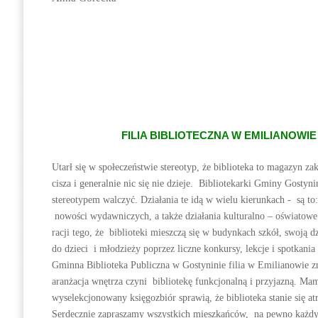
FILIA BIBLIOTECZNA W EMILIANOWI
Utarł się w społeczeństwie stereotyp, że biblioteka to magazyn z
cisza i generalnie nic się nie dzieje. Bibliotekarki Gminy Gostyn
stereotypem walczyć. Działania te idą w wielu kierunkach - są to
nowości wydawniczych, a także działania kulturalno – oświatowe
racji tego, że biblioteki mieszczą się w budynkach szkół, swoją 
do dzieci i młodzieży poprzez liczne konkursy, lekcje i spotkania 
Gminna Biblioteka Publiczna w Gostyninie filia w Emilianowie
aranżacja wnętrza czyni bibliotekę funkcjonalną i przyjazną. Mam
wyselekcjonowany księgozbiór sprawią, że biblioteka stanie się a
Serdecznie zapraszamy wszystkich mieszkańców, na pewno każdy z