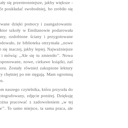
ały się przestronniejsze, jakby większe -
ór poukładać swobodniej, bo zrobiło się
lowane dzięki pomocy i zaangażowaniu
tor szkoły w Emilianowie podarowała
rany, ozdobione ściany i przygotowane
dowało, że biblioteka otrzymała ,,nowe
 się inaczej, jakby lepiej. Najważniejsze
ą i mówią: ,,Ale się tu zmieniło’’. Nowa
eksponowane, nowe, ciekawe książki, zaś
oru. Zostały również zakupione lektury
cy chętniej po nie sięgają. Mam ogromną
n.
m naszego czytelnika, która przyszła do
otografowany, zdjęcie poniżej. Dziękuję
 Można pracować z zadowoleniem „w tej
ie’’. To samo miejsce, ta sama praca, ale