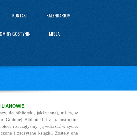
KONTAKT
KALENDARIUM
 GMINY GOSTYNIN
MISJA
ILIANOWIE
 do biblioteki, jakże innej, niż ta, w
r Gminnej Biblioteki i z p. Instruktor
iotece i zaczęłyśmy ją wdrażać w życie.
czone i zaczytane książki. Zostały one