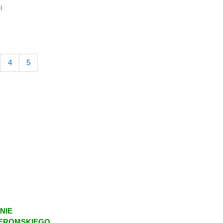
ł
4
5
NIE
ŻEROMSKIEGO