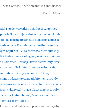
rtości i w dogłębnej ich znajomości.
leman Mateo
ział przede wszystkim najmłodsi czytelnicy
 po książki, czytają je dokładnie, samodzielnie
to są gośćmi biblioteki i niektórzy z nich tę
(seria o panu Pierdziołce lub o dinozaurach).
ym Kapturku’’. Z zainteresowaniem słuchały
ka i odetchnęły z ulgą, gdy myśliwy uratował
 i kolorowe ilustracje, które obrazowały treść
ia utworem. Na koniec dzieci pokolorowały
n - Liberadzka i jej uczniowie z klasy II
ystane podczas czytania ulubionych utworów
omysłowość i inwencję twórczą.
Natomiast dzieci
ekcjach wykonywały prace plastyczne, rysowały
stacie z lektur i baśni:„Anaruk-chłopiec z
 czy ,,Scooby – doo’’.
ekunom za udział w tym przedsięwzięciu, oby