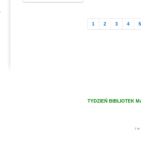
1
2
3
4
5
TYDZIEŃ BIBLIOTEK MA
d
i w zaspokaja
lecz 