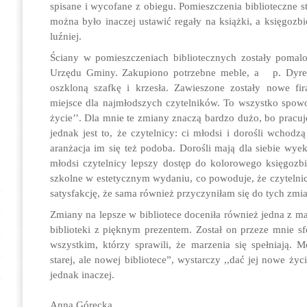
spisane i wycofane z obiegu. Pomieszczenia biblioteczne st
można było inaczej ustawić regały na książki, a księgozbi
luźniej.
Ściany w pomieszczeniach bibliotecznych zostały poma
Urzędu Gminy. Zakupiono potrzebne meble, a p. Dyrek
oszkloną szafkę i krzesła. Zawieszone zostały nowe fi
miejsce dla najmłodszych czytelników. To wszystko spowo
życie’’. Dla mnie te zmiany znaczą bardzo dużo, bo pracuje
jednak jest to, że czytelnicy: ci młodsi i dorośli wchodz
aranżacja im się też podoba. Dorośli mają dla siebie wy
młodsi czytelnicy lepszy dostęp do kolorowego księgozbi
szkolne w estetycznym wydaniu, co powoduje, że czytelni
satysfakcję, że sama również przyczyniłam się do tych zmia
Zmiany na lepsze w bibliotece doceniła również jedna z ma
biblioteki z pięknym prezentem. Został on przeze mnie sf
wszystkim, którzy sprawili, że marzenia się spełniają.
starej, ale nowej bibliotece”, wystarczy ,,dać jej nowe życ
jednak inaczej.
Anna Górecka