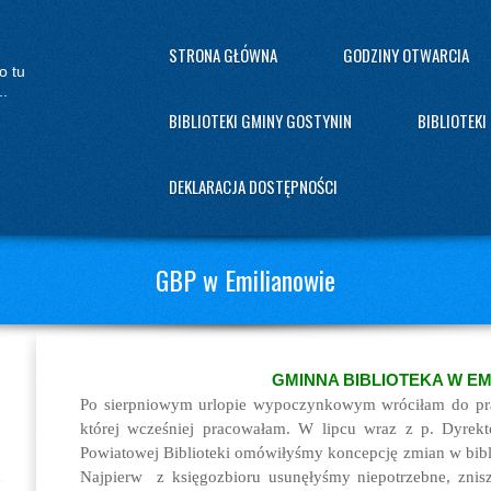
STRONA GŁÓWNA
GODZINY OTWARCIA
o tu
..
BIBLIOTEKI GMINY GOSTYNIN
BIBLIOTEKI
DEKLARACJA DOSTĘPNOŚCI
GBP w Emilianowie
GMINNA BIBLIOTEKA W EM
Po sierpniowym urlopie wypoczynkowym wróciłam do pracy,
której wcześniej pracowałam. W lipcu wraz z p. Dyrekto
Powiatowej Biblioteki omówiłyśmy koncepcję zmian w bibl
Najpierw z księgozbioru usunęłyśmy niepotrzebne, znisz