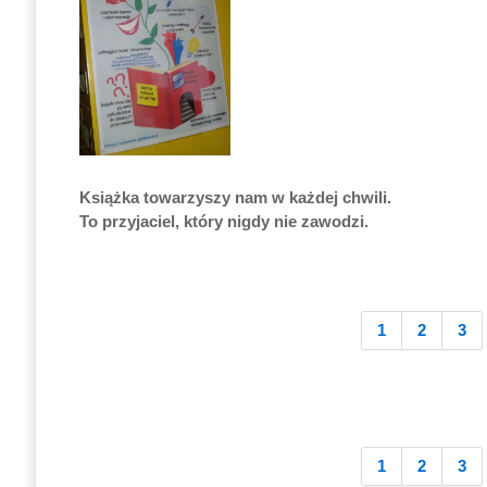
Książka towarzyszy nam w każdej chwili.
To przyjaciel, który nigdy nie zawodzi.
1
2
3
1
2
3