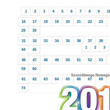
1
2
3
4
5
6
7
8
9
1
16
17
18
19
20
21
22
23
29
30
31
32
33
34
35
36
37
38
1
2
3
44
45
46
47
48
49
50
51
52
53
59
60
Szcześliwego Nowego
61
62
63
64
65
66
67
68
74