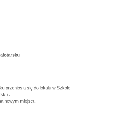
iałotarsku
oku przeniosła się do lokalu w Szkole
sku .
i na nowym miejscu.