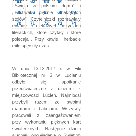
61
62
63
64
,,Święta w polskim domu'' i
,,Festiwal pięknie nakrytych
65
66
67
68
69
stołów". Czytelniczki rozmawiały
70
71
72
73
74
również o ciekawych pozycjach
literackich, które czytały i które
polecają . Przy kawie i herbacie
miło spędziły czas.
W dniu 13.12.2017 r. w Filii
Bibliotecznej nr 3 w Lucieniu
odbyło się spotkanie
przedświąteczne z dziećmi z
miejscowości Lucień. Najmłodsi
przybyli razem ze swoimi
mamami i babciami. Wszyscy
pracowali z zaangażowaniem
przy wykonaniu pięknych kart
świątecznych. Następnie dzieci
słuchały opowiadania o Świętym