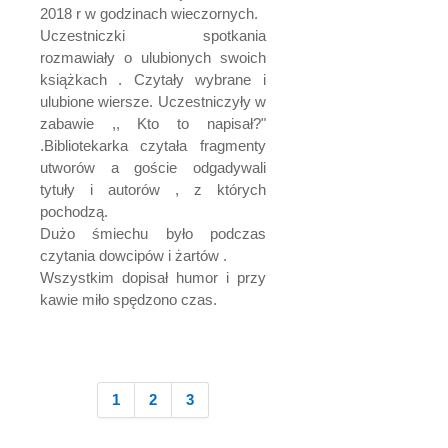
2018 r w godzinach wieczornych.
Uczestniczki spotkania
rozmawiały o ulubionych swoich
książkach . Czytały wybrane i
ulubione wiersze. Uczestniczyły w
zabawie ,, Kto to napisał?"
.Bibliotekarka czytała fragmenty
utworów a goście odgadywali
tytuły i autorów , z których
pochodzą.
Dużo śmiechu było podczas
czytania dowcipów i żartów .
Wszystkim dopisał humor i przy
kawie miło spędzono czas.
1
2
3