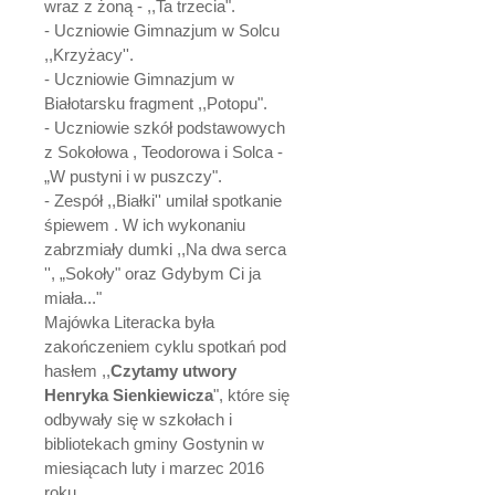
wraz z żoną - ,,Ta trzecia".
- Uczniowie Gimnazjum w Solcu
,,Krzyżacy''.
- Uczniowie Gimnazjum w
Białotarsku fragment ,,Potopu".
- Uczniowie szkół podstawowych
z Sokołowa , Teodorowa i Solca -
„W pustyni i w puszczy".
- Zespół ,,Białki'' umilał spotkanie
śpiewem . W ich wykonaniu
zabrzmiały dumki ,,Na dwa serca
'', „Sokoły" oraz Gdybym Ci ja
miała..."
Majówka Literacka była
zakończeniem cyklu spotkań pod
hasłem ,,
Czytamy utwory
Henryka Sienkiewicza
", które się
odbywały się w szkołach i
bibliotekach gminy Gostynin w
miesiącach luty i marzec 2016
roku.