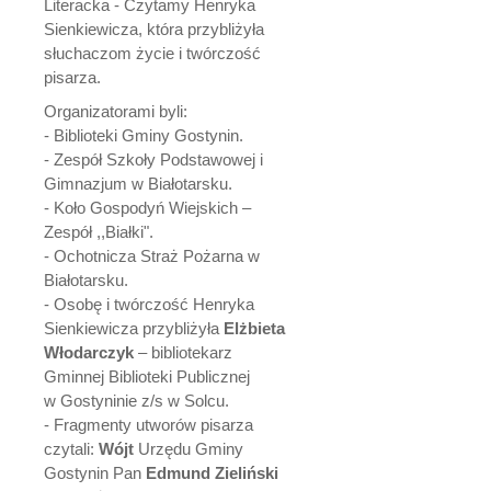
Literacka - Czytamy Henryka
Sienkiewicza, która przybliżyła
słuchaczom życie i twórczość
pisarza.
Organizatorami byli:
- Biblioteki Gminy Gostynin.
- Zespół Szkoły Podstawowej i
Gimnazjum w Białotarsku.
- Koło Gospodyń Wiejskich –
Zespół ,,Białki".
- Ochotnicza Straż Pożarna w
Białotarsku.
- Osobę i twórczość Henryka
Sienkiewicza przybliżyła
Elżbieta
Włodarczyk
– bibliotekarz
Gminnej Biblioteki Publicznej
w Gostyninie z/s w Solcu.
- Fragmenty utworów pisarza
czytali:
Wójt
Urzędu Gminy
Gostynin Pan
Edmund Zieliński