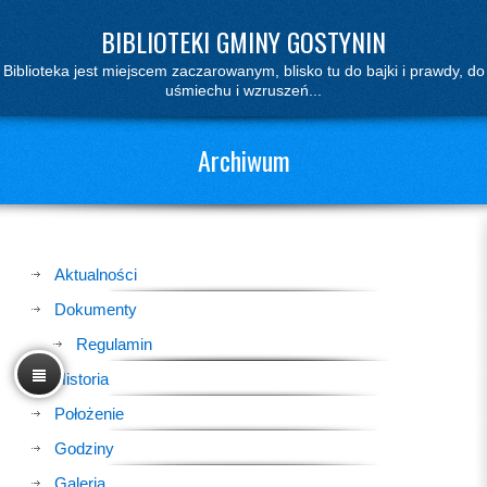
BIBLIOTEKI GMINY GOSTYNIN
Biblioteka jest miejscem zaczarowanym, blisko tu do bajki i prawdy, do
uśmiechu i wzruszeń...
Archiwum
Aktualności
Dokumenty
Regulamin
Historia
Położenie
Godziny
Galeria