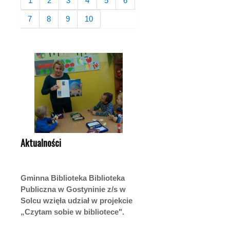
1
2
3
4
5
6
7
8
9
10
Aktualności
Gminna Biblioteka Biblioteka
Publiczna w Gostyninie z/s w
Solcu wzięła udział w projekcie
„Czytam sobie w bibliotece".