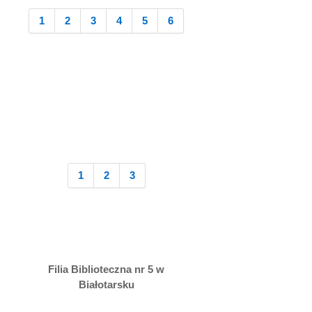
1
2
3
4
5
6
1
2
3
Filia Biblioteczna nr 5 w
Białotarsku