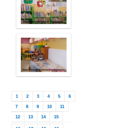
1
2
3
4
5
6
7
8
9
10
11
12
13
14
15