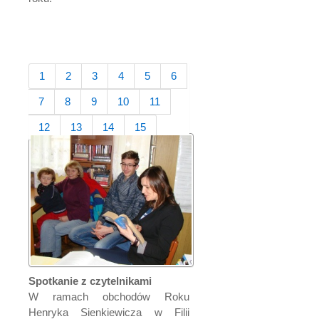
1
2
3
4
5
6
7
8
9
10
11
12
13
14
15
Spotkanie z czytelnikami
W ramach obchodów Roku
Henryka Sienkiewicza w Filii